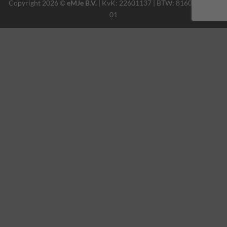
Copyright 2026 ©
eMJe B.V.
| KvK: 22601137 | BTW: 816002757 B
01