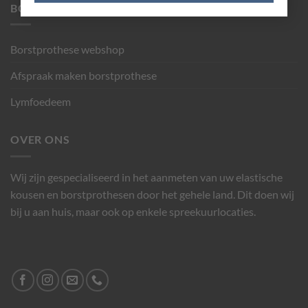
BORSTPROTHESE
Borstprothese webshop
Afspraak maken borstprothese
Lymfoedeem
OVER ONS
Wij zijn gespecialiseerd in het aanmeten van uw elastische
kousen en borstprothesen door het gehele land. Dit doen wij
bij u aan huis, maar ook op enkele spreekuurlocaties.