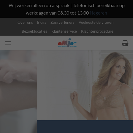
Wij werken alleen op afspraak | Telefonisch bereikbaar op
werkdagen van 08.30 tot 13.00
Negeren
Ga
Over ons
Blogs
Zorgverleners
Veelgestelde vragen
naar
Bezoeklocaties
Klantenservice
Klachtenprocedure
inhoud
M
A
M
M
A
C
A
R
E
,
O
N
Z
E
Z
O
R
G
Borstprothesen & passende
lingerie gratis bij u thuis