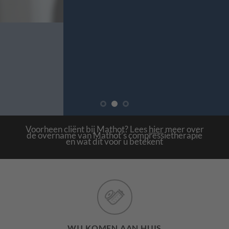
aangemeten
AFSPRAAK MAKEN
BEZOEKLOCATIES
Voorheen cliënt bij Mathot? Lees
hier
meer over
de overname van Mathot’s compressietherapie
en wat dit voor u betekent
WIJ KOMEN AAN HUIS