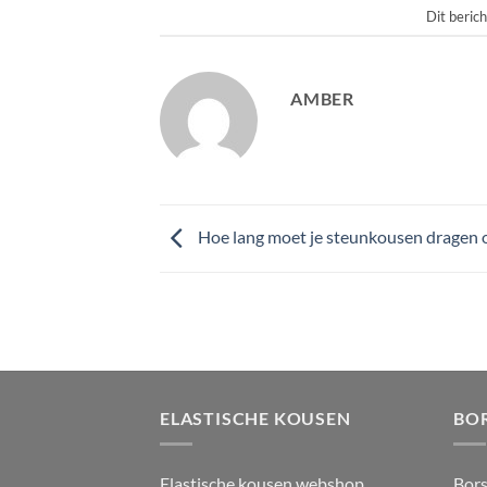
Dit berich
AMBER
Hoe lang moet je steunkousen dragen 
ELASTISCHE KOUSEN
BO
Elastische kousen webshop
Bor