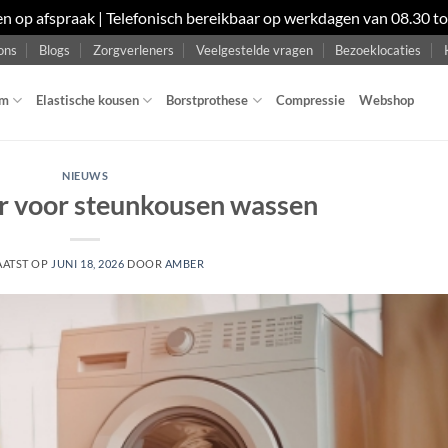
en op afspraak | Telefonisch bereikbaar op werkdagen van 08.30 t
ons
Blogs
Zorgverleners
Veelgestelde vragen
Bezoeklocaties
om
Elastische kousen
Borstprothese
Compressie
Webshop
NIEUWS
r voor steunkousen wassen
AATST OP
JUNI 18, 2026
DOOR
AMBER