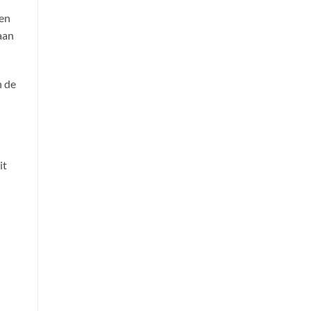
 en
aan
n de
it