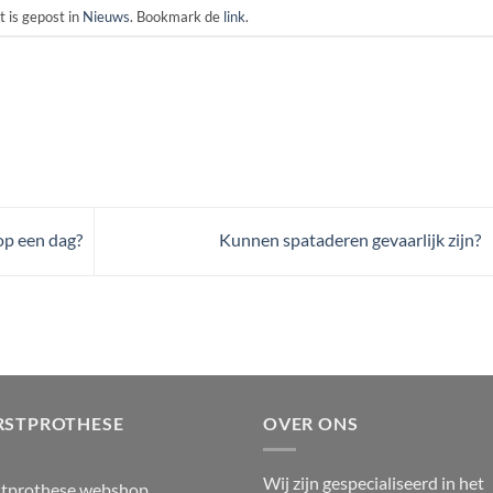
t is gepost in
Nieuws
. Bookmark de
link
.
op een dag?
Kunnen spataderen gevaarlijk zijn?
RSTPROTHESE
OVER ONS
Wij zijn gespecialiseerd in het
stprothese webshop