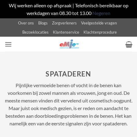
Wij werken alleen op afspraak | Telefonisch bereikbaar op
werkdagen van 08.30 tot 13.00
Negeren
Ga
Over ons
Blogs
Zorgverleners
Veelgestelde vragen
naar
Bezoeklocaties
Klantenservice
Klachtenprocedure
inhoud
SPATADEREN
Pijnlijke vermoeide benen of vocht in de benen kan
voorkomen bij zowel mannen als vrouwen, jong en oud. De
meeste mensen vinden dit vervelend uit cosmetisch oogpunt.
Maar juist ook medisch gezien, is er reden om aandacht te
besteden aan doorbloedingsproblemen in de benen. Het kan
namelijk een van de eerste signalen zijn voor spataderen.