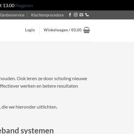
ot 13.00
Negeren
Klantenservice
Klachtenprocedure
Login
Winkelwagen /
€
0,00
 houden. Ook leren ze door scholing nieuwe
ffectiever werken en betere resultaten
 die we hieronder uitlichten.
tteband systemen