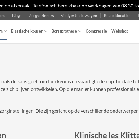
en op afspraak | Telefonisch bereikbaar op werkdagen van 08.30 t
ons
Blogs
Zorgverleners
Veelgestelde vragen
Bezoeklocaties
om
Elastische kousen
Borstprothese
Compressie
Webshop
ionals de kans geeft om hun kennis en vaardigheden up-to-date te
e zich blijven ontwikkelen. Op die manier kunnen professionals e
zorginstellingen. Die zijn gericht op de verschillende onderwerpen,
en
Klinische les Kli