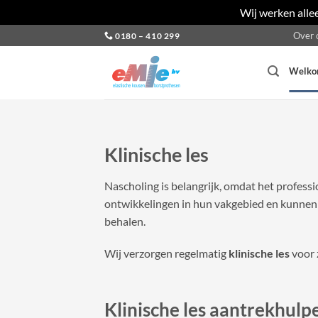
Wij werken alle
Ga
Over 
0180 – 410 299
naar
inhoud
Welk
Klinische les
Nascholing is belangrijk, omdat het profess
ontwikkelingen in hun vakgebied en kunnen z
behalen.
Wij verzorgen regelmatig
klinische les
voor 
Klinische les aantrekhulp