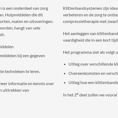
n is een onderdeel van zorg
Klittenbandsystemen zijn ideaa
an. Hulpmiddelen die dit
verbeteren en de zorg te ontla
oorten, maten en uitvoeringen.
compressietherapie met zwachtel
worden, hangt van vele
Het aanleggen van klittenband
it:
vaardigheid die in een kort ti
middelen
Het programma ziet als volgt u
pmiddelen bij een gegeven
Uitleg over verschillende 
te technieken te leren.
Overeenkomsten en verschi
Uitleg hoe een klittenban
 meer informatie en kennis over
en uittrekken van
e
In het 2
deel zullen we vooral