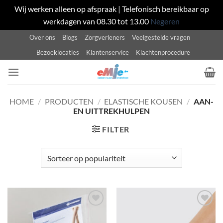
Wij werken alleen op afspraak | Telefonisch bereikbaar op
werkdagen van 08.30 tot 13.00
Negeren
Ga
Over ons
Blogs
Zorgverleners
Veelgestelde vragen
naar
Bezoeklocaties
Klantenservice
Klachtenprocedure
inhoud
HOME
/
PRODUCTEN
/
ELASTISCHE KOUSEN
/
AAN-
EN UITTREKHULPEN
FILTER
Toevoegen
Toevoegen
aan
aan