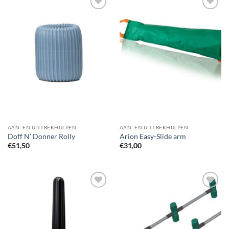
Toevoegen
Toevoegen
aan
aan
wenslijst
wenslijst
AAN- EN UITTREKHULPEN
AAN- EN UITTREKHULPEN
Doff N’ Donner Rolly
Arion Easy-Slide arm
€
51,50
€
31,00
Toevoegen
Toevoegen
aan
aan
wenslijst
wenslijst