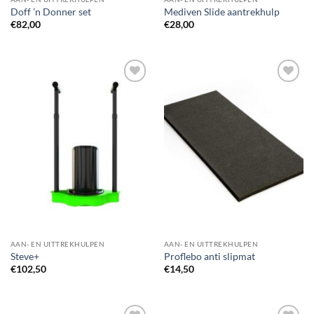
Doff ’n Donner set
Mediven Slide aantrekhulp
€
82,00
€
28,00
Toevoegen
Toevoegen
aan
aan
wenslijst
wenslijst
AAN- EN UITTREKHULPEN
AAN- EN UITTREKHULPEN
Steve+
Proflebo anti slipmat
€
102,50
€
14,50