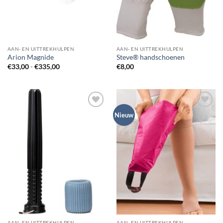
AAN- EN UITTREKHULPEN
AAN- EN UITTREKHULPEN
Arion Magnide
Steve® handschoenen
Prijsklasse:
€
33,00
-
€
335,00
€
8,00
€33,00
tot
€335,00
Toevoegen
Toevoegen
Nieuw
aan
aan
wenslijst
wenslijst
AAN- EN UITTREKHULPEN
AAN- EN UITTREKHULPEN