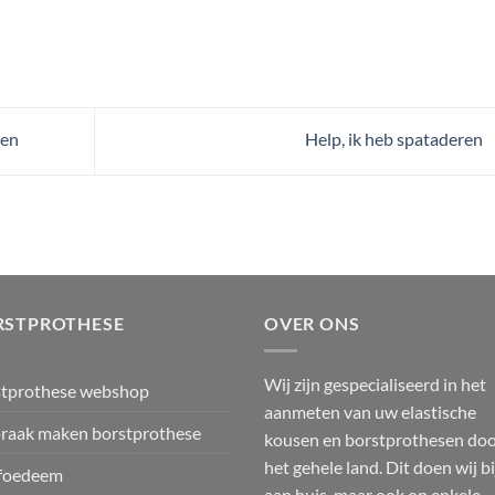
ten
Help, ik heb spataderen
RSTPROTHESE
OVER ONS
Wij zijn gespecialiseerd in het
stprothese webshop
aanmeten van uw elastische
raak maken borstprothese
kousen en borstprothesen do
het gehele land. Dit doen wij bi
foedeem
aan huis, maar ook op enkele