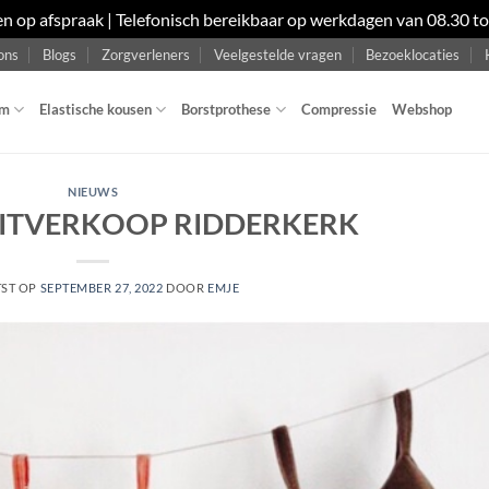
en op afspraak | Telefonisch bereikbaar op werkdagen van 08.30 t
ons
Blogs
Zorgverleners
Veelgestelde vragen
Bezoeklocaties
om
Elastische kousen
Borstprothese
Compressie
Webshop
NIEUWS
 UITVERKOOP RIDDERKERK
TST OP
SEPTEMBER 27, 2022
DOOR
EMJE