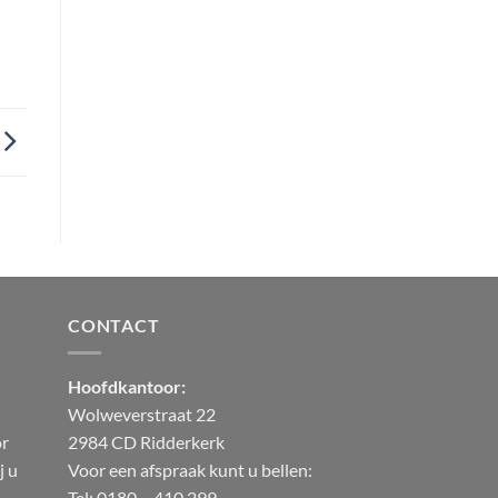
CONTACT
Hoofdkantoor:
Wolweverstraat 22
or
2984 CD Ridderkerk
j u
Voor een afspraak kunt u bellen:
Tel: 0180 – 410 299