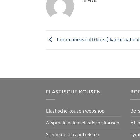
Informatieavond (borst) kankerpatiën
ELASTISCHE KOUSEN
BO
Elastische kousen webshop
Bor
Afspraak maken elastische kousen
Afsp
Steunkousen aantrekken
Lym