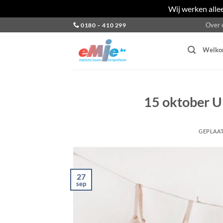
Wij werken alle
Ga
Over 
0180 – 410 299
naar
inhoud
Welk
15 oktober
GEPLAA
27
sep