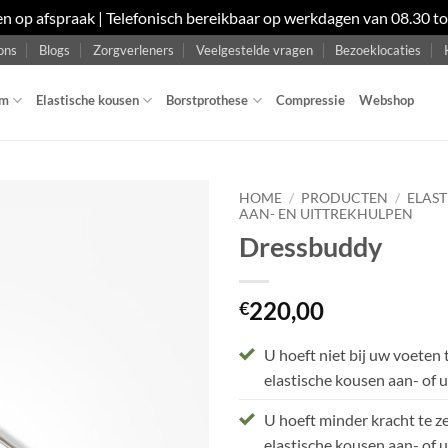
en op afspraak | Telefonisch bereikbaar op werkdagen van 08.30 t
ons
Blogs
Zorgverleners
Veelgestelde vragen
Bezoeklocaties
om
Elastische kousen
Borstprothese
Compressie
Webshop
HOME
/
PRODUCTEN
/
ELAS
AAN- EN UITTREKHULPEN
Dressbuddy
Toevoegen
aan
wenslijst
220,00
€
U hoeft niet bij uw voeten
elastische kousen aan- of u
U hoeft minder kracht te z
elastische kousen aan- of u