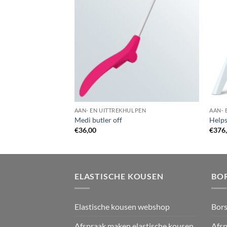
LPEN
AAN- EN UITTREKHULPEN
AAN- 
ly
Medi butler off
Help
€
36,00
€
376
ELASTISCHE KOUSEN
BO
Elastische kousen webshop
Bor
Afspraak maken elastische kousen
Afsp