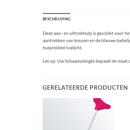
BESCHRIJVING
Deze aan- en uittrekhulp is geschikt voor h
aantrekken van kousen en de blauwe balletjes
hulpmiddel toelicht.
Let op: Uw lichaamslengte bepaalt de maat d
GERELATEERDE PRODUCTEN
Toevoegen
Toevoegen
aan
aan
wenslijst
wenslijst