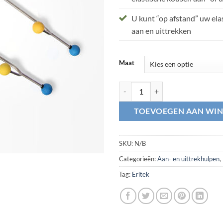
U kunt “op afstand” uw ela
aan en uittrekken
Maat
Dressbuddy aantal
TOEVOEGEN AAN WI
SKU:
N/B
Categorieën:
Aan- en uittrekhulpen
,
Tag:
Eritek