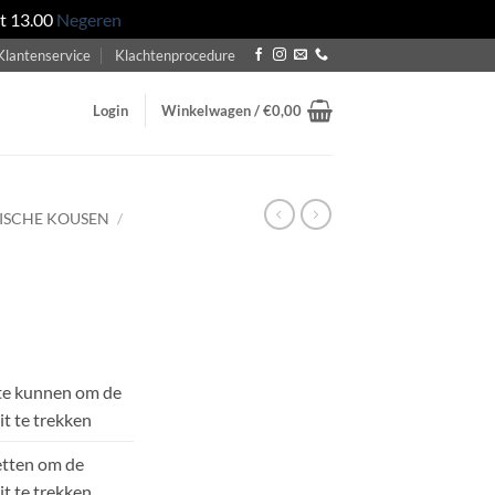
ot 13.00
Negeren
Klantenservice
Klachtenprocedure
Login
Winkelwagen /
€
0,00
TISCHE KOUSEN
/
 te kunnen om de
it te trekken
etten om de
it te trekken