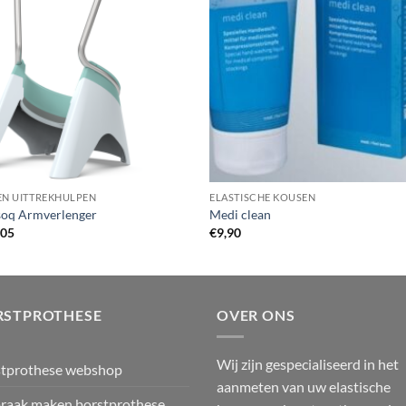
EN UITTREKHULPEN
ELASTISCHE KOUSEN
soq Armverlenger
Medi clean
,05
€
9,90
RSTPROTHESE
OVER ONS
Wij zijn gespecialiseerd in het
stprothese webshop
aanmeten van uw elastische
raak maken borstprothese