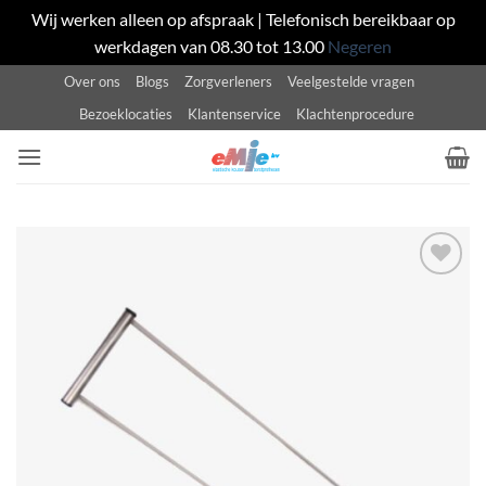
Wij werken alleen op afspraak | Telefonisch bereikbaar op
werkdagen van 08.30 tot 13.00
Negeren
Ga
Over ons
Blogs
Zorgverleners
Veelgestelde vragen
naar
Bezoeklocaties
Klantenservice
Klachtenprocedure
inhoud
Toevoegen
aan
wenslijst