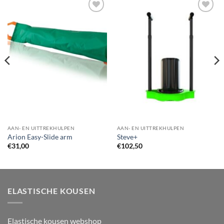
Toevoegen
Toevoegen
aan
aan
wenslijst
wenslijst
AAN- EN UITTREKHULPEN
AAN- EN UITTREKHULPEN
Arion Easy-Slide arm
Steve+
€
31,00
€
102,50
ELASTISCHE KOUSEN
Elastische kousen webshop