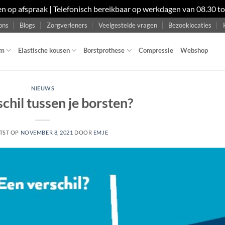
en op afspraak | Telefonisch bereikbaar op werkdagen van 08.30 t
ons
Blogs
Zorgverleners
Veelgestelde vragen
Bezoeklocaties
om
Elastische kousen
Borstprothese
Compressie
Webshop
NIEUWS
chil tussen je borsten?
TST OP
NOVEMBER 8, 2021
DOOR
EMJE