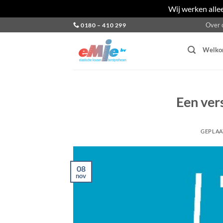
Wij werken alle
Ga
Over 
0180 – 410 299
naar
inhoud
Welk
Een vers
GEPLAA
08
nov