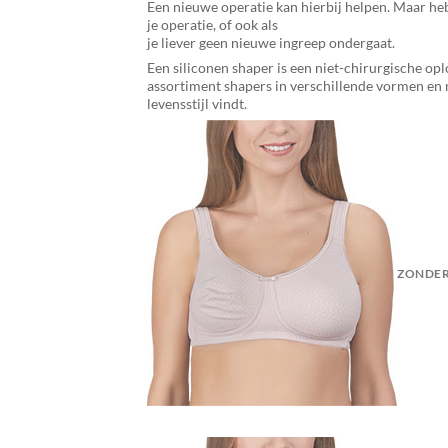
Een nieuwe operatie kan hierbij helpen. Maar he
je operatie, of ook als
je liever geen nieuwe ingreep ondergaat.
Een siliconen shaper is een niet-chirurgische op
assortiment shapers in verschillende vormen en m
levensstijl vindt.
ZONDER